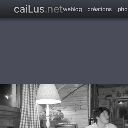
caiLus
.net
weblog
créations
pho